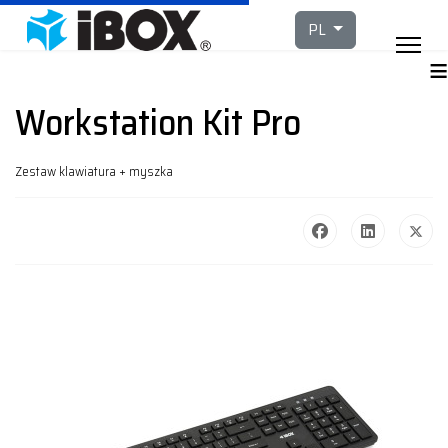
Wybierz swój język
PL
≡
Workstation Kit Pro
Zestaw klawiatura + myszka