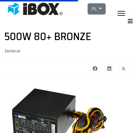
Wybierz swój język
PL
≡
500W 80+ BRONZE
Zasilacze