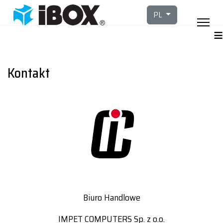
Wybierz swój język
PL
≡
Kontakt
Biuro Handlowe
IMPET COMPUTERS Sp. z o.o.