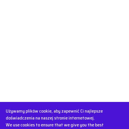
Używamy plików cookie, aby zapewnić Ci najlepsze
doświadczenia na naszej stronie internetowej.
©2003-2026 iBOX | Wszystkie prawa zastrzeżone. | Designed by
We use cookies to ensure that we give you the best
ITPRODESIGN