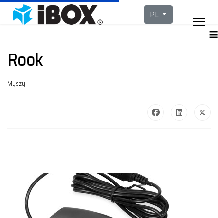
Wybierz swój język
PL
≡
Rook
Myszy