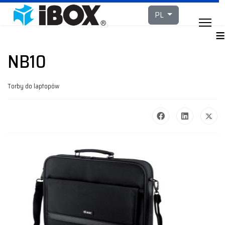
Wybierz swój język
PL
≡
NB10
Torby do laptopów