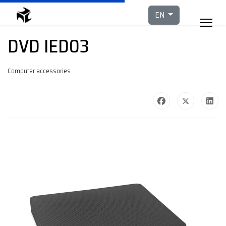
Select your languag
EN
DVD IED03
Computer accessories