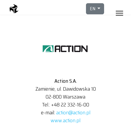
Select your languag
EN
Action S.A.
Zamienie, ul. Dawidowska 10
02-800 Warszawa
Tel.: +48 22 332-16-00
e-mail:
action@action.pl
www.action.pl